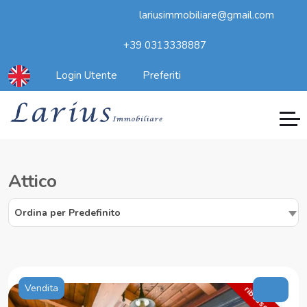
lariusimmobiliare@gmail.com
+39 0313338887
Login Utente
Preferiti
Attico
Ordina per Predefinito
Vendita
ribasso 8%