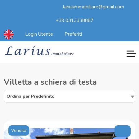
lariusimmobiliare@gmail.com
+39 0313338887
Login Utente
Preferiti
Villetta a schiera di testa
Ordina per Predefinito
Vendita