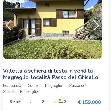
Villetta a schiera di testa in vendita ,
Magreglio, località Passo del Ghisallo
Lombardia
Como
Magreglio
Passo del
Ghisallo | Rif. Mag69
90 m²
3
2
2
G
€ 159.000