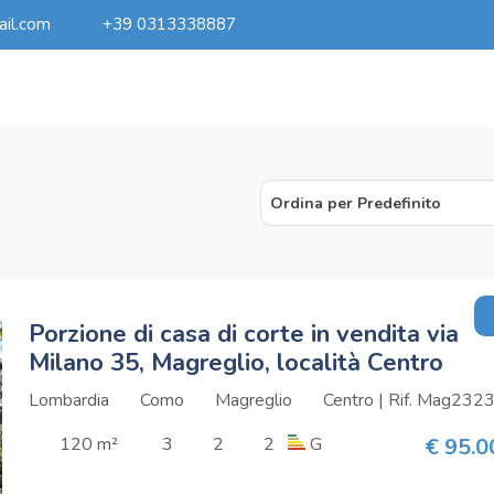
ail.com
+39 0313338887
Ordina per Predefinito
Porzione di casa di corte in vendita via
Milano 35, Magreglio, località Centro
Lombardia
Como
Magreglio
Centro | Rif. Mag232
120 m²
3
2
2
G
€ 95.0