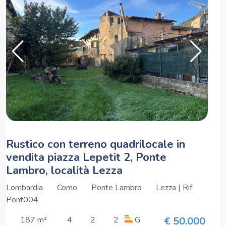
Rustico con terreno quadrilocale in
vendita piazza Lepetit 2, Ponte
Lambro, località Lezza
Lombardia
Como
Ponte Lambro
Lezza | Rif.
Pont004
187 m²
4
2
2
G
€ 50.000