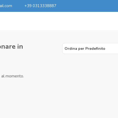
ail.com
+39 0313338887
onare in
Ordina per Predefinito
e al momento.